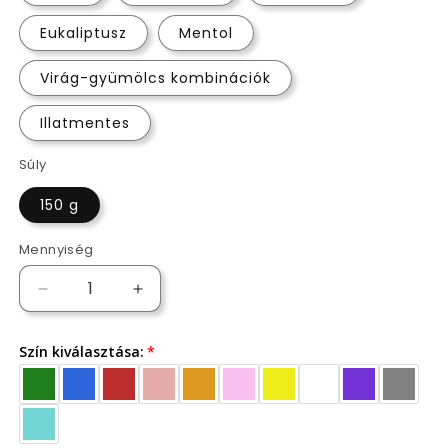
Eukaliptusz
Mentol
Virág-gyümölcs kombinációk
Illatmentes
Súly
150 g
Mennyiség
Kézben
Kézben
Tartott
Tartott
Szív
Szív
Szín kiválasztása:
Gyertya
Gyertya
mennyiségének
mennyiségének
csökkentése
növelése