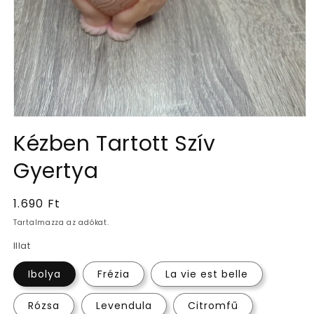
1.
médiafájl
Kézben Tartott Szív
megnyitása
a
Gyertya
modális
párbeszédpanelen
Normál
1.690 Ft
ár
Tartalmazza az adókat.
Illat
Ibolya
Frézia
La vie est belle
Rózsa
Levendula
Citromfű