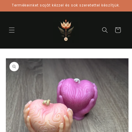
Ugrás a
Termékeinket saját kézzel és sok szeretettel készítjük.
tartalomhoz
Kosár
Kihagyás, és
ugrás a
termékadatokra