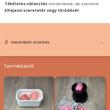
Tökéletes választás
mindenkinek, aki szeretné
kifejezni szeretetét vagy törődését
.
Ö
s
Használati utasítás
s
z
e
c
Termékeink
s
u
k
h
a
t
ó