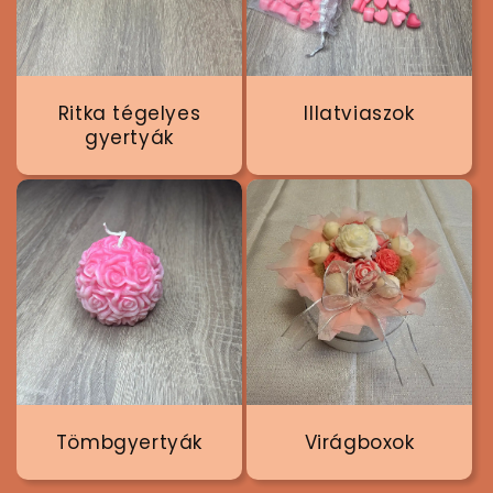
t
a
r
t
Ritka tégelyes
Illatviaszok
a
gyertyák
l
o
m
Tömbgyertyák
Virágboxok