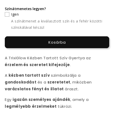
Színátmenetes legyen?
Igen
A színátmenet a kiválasztott szín és a fehér közötti
színskálával készül
Kosárba
A TrixiGlow Kézben Tartott Szív Gyertya az
érzelem és szeretet kifejezője
.
A
kézben tartott szív
szimbolizálja a
gondoskodást
és a
szeretetet
, miközben
varázslatos fényt és illatot
áraszt.
Egy
igazán személyes ajándék
, amely a
legmélyebb érzelmeket
tükrözi.